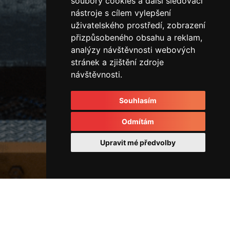
soubory cookies a další sledovací
nástroje s cílem vylepšení
uživatelského prostředí, zobrazení
přizpůsobeného obsahu a reklam,
analýzy návštěvnosti webových
stránek a zjištění zdroje
návštěvnosti.
Souhlasím
Odmítám
Upravit mé předvolby
Horizontální vstřikovací lis
32573