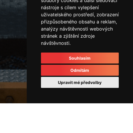
soubory cookies a další sledovací
nástroje s cílem vylepšení
uživatelského prostředí, zobrazení
přizpůsobeného obsahu a reklam,
analýzy návštěvnosti webových
stránek a zjištění zdroje
návštěvnosti.
Souhlasím
Odmítám
Upravit mé předvolby
Horizontální vstřikovací lis
42985