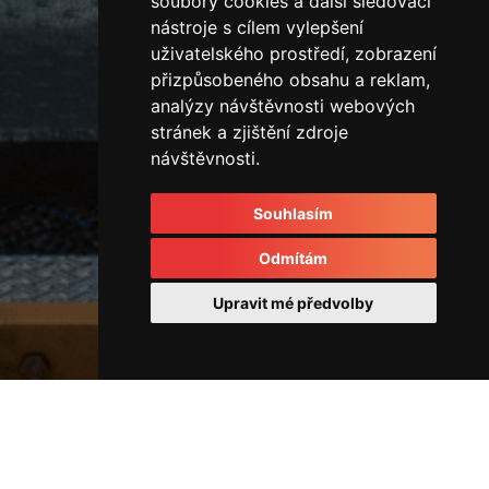
soubory cookies a další sledovací
nástroje s cílem vylepšení
uživatelského prostředí, zobrazení
přizpůsobeného obsahu a reklam,
analýzy návštěvnosti webových
stránek a zjištění zdroje
návštěvnosti.
Souhlasím
Odmítám
Upravit mé předvolby
Horizontální vstřikovací lis
43968