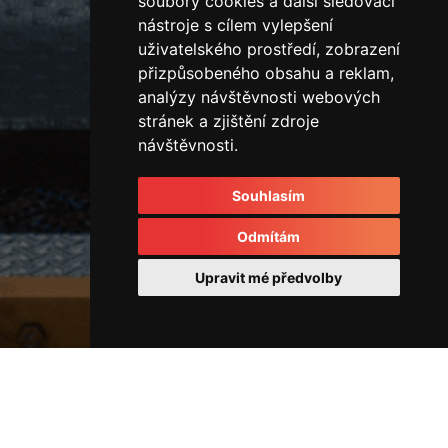
soubory cookies a další sledovací
nástroje s cílem vylepšení
uživatelského prostředí, zobrazení
přizpůsobeného obsahu a reklam,
analýzy návštěvnosti webových
stránek a zjištění zdroje
návštěvnosti.
Souhlasím
Odmítám
Upravit mé předvolby
Horizontální vstřikovací lis
43970