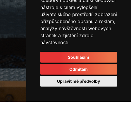
soubory cookies a další sledovací
nástroje s cílem vylepšení
uživatelského prostředí, zobrazení
přizpůsobeného obsahu a reklam,
analýzy návštěvnosti webových
stránek a zjištění zdroje
návštěvnosti.
Souhlasím
Odmítám
Upravit mé předvolby
Horizontální vstřikovací lis
43975