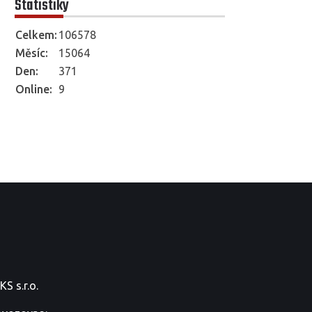
Statistiky
Celkem:
106578
Měsíc:
15064
Den:
371
Online:
9
S s.r.o.