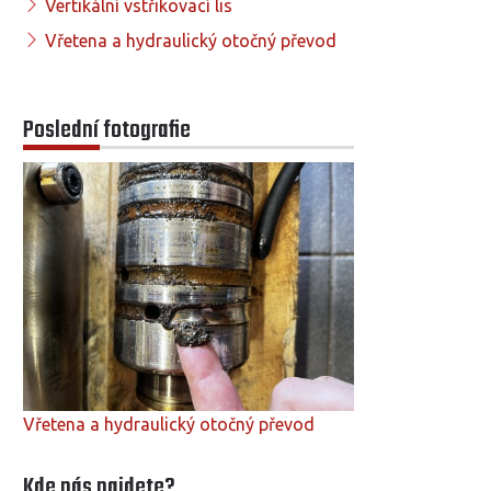
Vertikální vstřikovací lis
Vřetena a hydraulický otočný převod
Poslední fotografie
Vřetena a hydraulický otočný převod
Kde nás najdete?