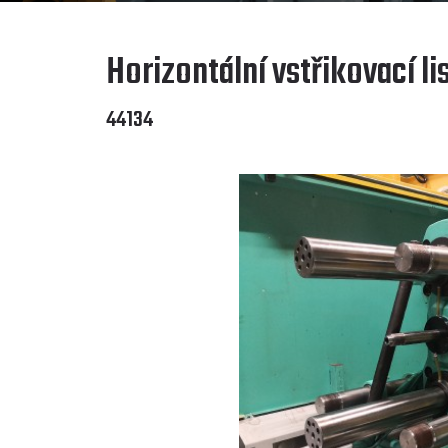
Horizontální vstřikovací li
44134