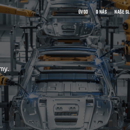
ÚVOD
O NÁS
NAŠE S
my.