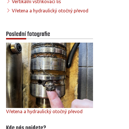
Vertikální vstřikovací lis
Vřetena a hydraulický otočný převod
Poslední fotografie
Vřetena a hydraulický otočný převod
Kde nás najdete?