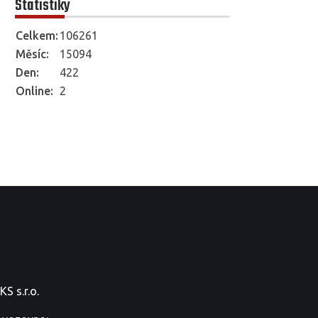
Statistiky
Celkem:
106261
Měsíc:
15094
Den:
422
Online:
2
S s.r.o.