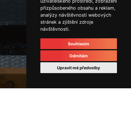
uživatelského prostředí, zobrazení
přizpůsobeného obsahu a reklam,
analýzy návštěvnosti webových
stránek a zjištění zdroje
návštěvnosti.
Souhlasím
Odmítám
Upravit mé předvolby
Horizontální vstřikovací lis
44161