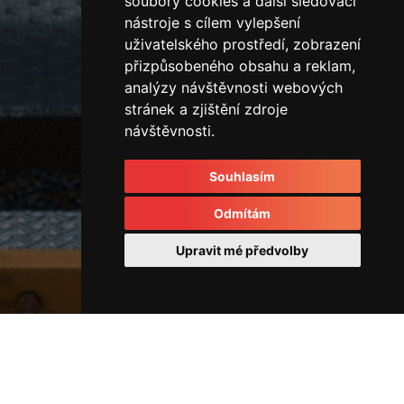
soubory cookies a další sledovací
nástroje s cílem vylepšení
uživatelského prostředí, zobrazení
přizpůsobeného obsahu a reklam,
analýzy návštěvnosti webových
stránek a zjištění zdroje
návštěvnosti.
Souhlasím
Odmítám
Upravit mé předvolby
Horizontální vstřikovací lis
44178