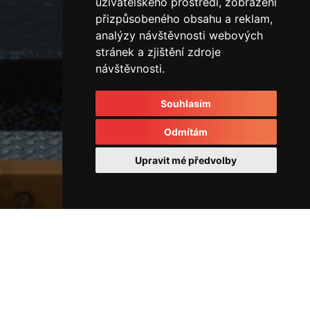
uživatelského prostředí, zobrazení
přizpůsobeného obsahu a reklam,
analýzy návštěvnosti webových
stránek a zjištění zdroje
návštěvnosti.
Souhlasím
Odmítám
Upravit mé předvolby
Horizontální vstřikovací lis
IMG_3932