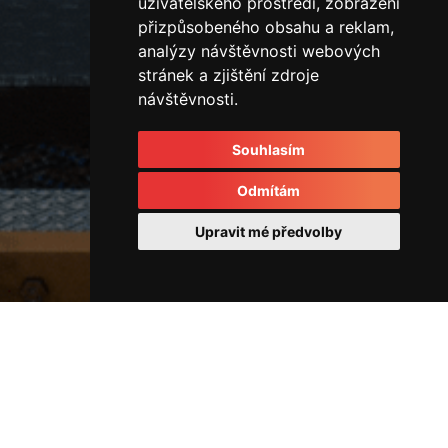
uživatelského prostředí, zobrazení
přizpůsobeného obsahu a reklam,
analýzy návštěvnosti webových
stránek a zjištění zdroje
návštěvnosti.
Souhlasím
Odmítám
Upravit mé předvolby
Horizontální vstřikovací lis
IMG_3956