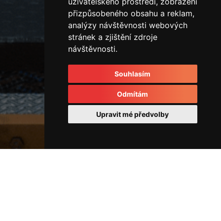
uživatelského prostředí, zobrazení
přizpůsobeného obsahu a reklam,
analýzy návštěvnosti webových
stránek a zjištění zdroje
návštěvnosti.
Souhlasím
Odmítám
Upravit mé předvolby
Horizontální vstřikovací lis
IMG_3957