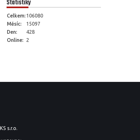
Statistiky
Celkem:
106080
Měsíc:
15097
Den:
428
Online:
2
S s.r.o.