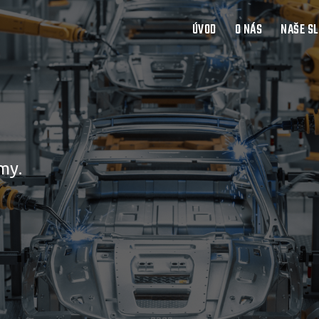
ÚVOD
O NÁS
NAŠE S
my.