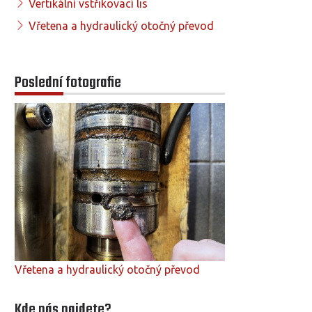
Vertikální vstřikovací lis
Vřetena a hydraulický otočný převod
Poslední fotografie
Vřetena a hydraulický otočný převod
Kde nás najdete?