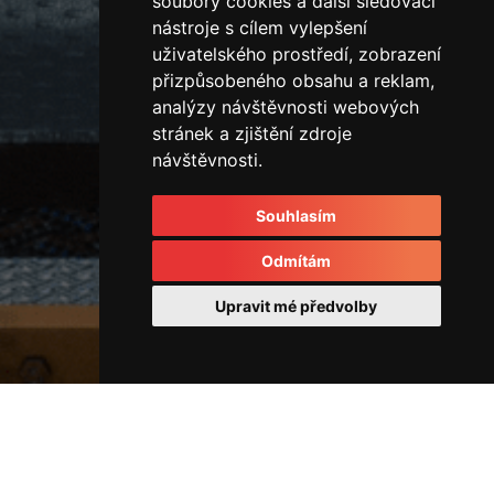
soubory cookies a další sledovací
nástroje s cílem vylepšení
uživatelského prostředí, zobrazení
přizpůsobeného obsahu a reklam,
analýzy návštěvnosti webových
stránek a zjištění zdroje
návštěvnosti.
Souhlasím
Odmítám
Upravit mé předvolby
Rozvodové kostky a rozvaděče
33407