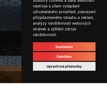
soubory cookies a další sledovací
nástroje s cílem vylepšení
uživatelského prostředí, zobrazení
přizpůsobeného obsahu a reklam,
analýzy návštěvnosti webových
stránek a zjištění zdroje
návštěvnosti.
Souhlasím
Odmítám
Upravit mé předvolby
Rozvodové kostky a rozvaděče
33418