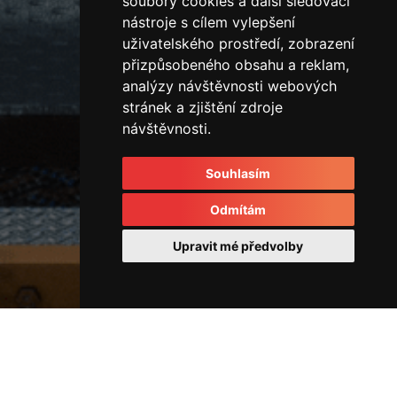
soubory cookies a další sledovací
nástroje s cílem vylepšení
uživatelského prostředí, zobrazení
přizpůsobeného obsahu a reklam,
analýzy návštěvnosti webových
stránek a zjištění zdroje
návštěvnosti.
Souhlasím
Odmítám
Upravit mé předvolby
Rozvodové kostky a rozvaděče
33422