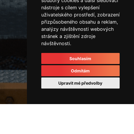
soubory cookies a další sledovací
nástroje s cílem vylepšení
uživatelského prostředí, zobrazení
přizpůsobeného obsahu a reklam,
analýzy návštěvnosti webových
stránek a zjištění zdroje
návštěvnosti.
Souhlasím
Odmítám
Upravit mé předvolby
Rozvodové kostky a rozvaděče
42799