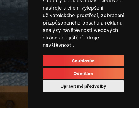
soubory cookies a další sledovací
nástroje s cílem vylepšení
uživatelského prostředí, zobrazení
přizpůsobeného obsahu a reklam,
analýzy návštěvnosti webových
stránek a zjištění zdroje
návštěvnosti.
Souhlasím
Odmítám
Upravit mé předvolby
Rozvodové kostky a rozvaděče
42800