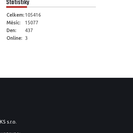
Statistiky
Celkem:
105416
Měsíc:
15077
Den:
437
Online:
3
S s.r.o.