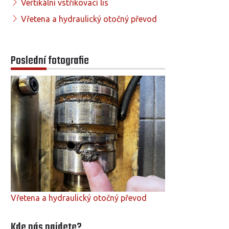
Vertikální vstřikovací lis
Vřetena a hydraulický otočný převod
Poslední fotografie
Vřetena a hydraulický otočný převod
Kde nás najdete?