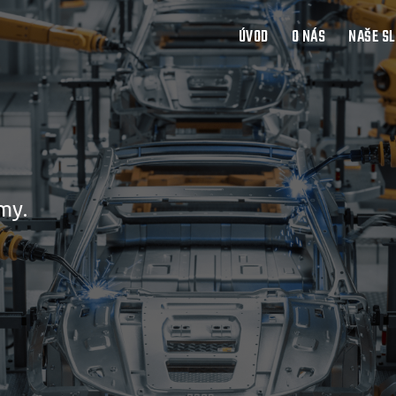
ÚVOD
O NÁS
NAŠE S
my.