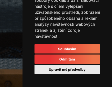
soubory cookies a další sledovací
nástroje s cílem vylepšení
uživatelského prostředí, zobrazení
přizpůsobeného obsahu a reklam,
analýzy návštěvnosti webových
stránek a zjištění zdroje
návštěvnosti.
Souhlasím
Odmítám
Upravit mé předvolby
Rozvodové kostky a rozvaděče
42815