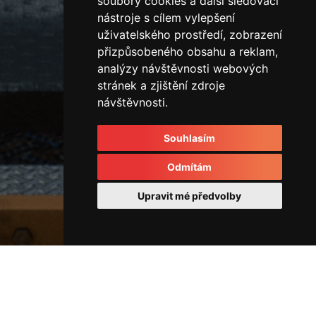
soubory cookies a další sledovací
nástroje s cílem vylepšení
uživatelského prostředí, zobrazení
přizpůsobeného obsahu a reklam,
analýzy návštěvnosti webových
stránek a zjištění zdroje
návštěvnosti.
Souhlasím
Odmítám
Upravit mé předvolby
Rozvodové kostky a rozvaděče
43210