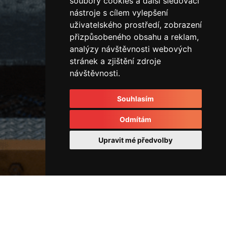
soubory cookies a další sledovací
nástroje s cílem vylepšení
uživatelského prostředí, zobrazení
přizpůsobeného obsahu a reklam,
analýzy návštěvnosti webových
stránek a zjištění zdroje
návštěvnosti.
Souhlasím
Odmítám
Upravit mé předvolby
Rozvodové kostky a rozvaděče
43962