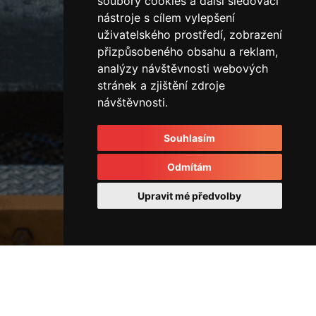
soubory cookies a další sledovací
nástroje s cílem vylepšení
uživatelského prostředí, zobrazení
přizpůsobeného obsahu a reklam,
analýzy návštěvnosti webových
stránek a zjištění zdroje
návštěvnosti.
Souhlasím
Odmítám
Upravit mé předvolby
Rozvodové kostky a rozvaděče
43965