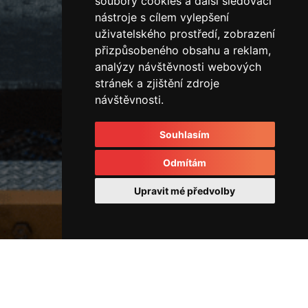
soubory cookies a další sledovací
nástroje s cílem vylepšení
uživatelského prostředí, zobrazení
přizpůsobeného obsahu a reklam,
analýzy návštěvnosti webových
stránek a zjištění zdroje
návštěvnosti.
Souhlasím
Odmítám
Upravit mé předvolby
Rozvodové kostky a rozvaděče
44180