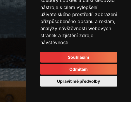
soubory cookies a další sledovací
nástroje s cílem vylepšení
uživatelského prostředí, zobrazení
přizpůsobeného obsahu a reklam,
analýzy návštěvnosti webových
stránek a zjištění zdroje
návštěvnosti.
Souhlasím
Odmítám
Upravit mé předvolby
Rozvodové kostky a rozvaděče
44514