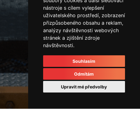
soubory cookies a další sledovací
nástroje s cílem vylepšení
uživatelského prostředí, zobrazení
přizpůsobeného obsahu a reklam,
analýzy návštěvnosti webových
stránek a zjištění zdroje
návštěvnosti.
Souhlasím
Odmítám
Upravit mé předvolby
Rozvodové kostky a rozvaděče
44515