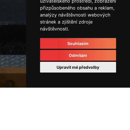
uživatelského prostředí, zobrazení
přizpůsobeného obsahu a reklam,
analýzy návštěvnosti webových
stránek a zjištění zdroje
návštěvnosti.
Souhlasím
Odmítám
Upravit mé předvolby
Rozvodové kostky a rozvaděče
44519