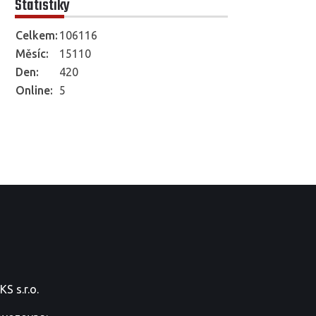
Statistiky
Celkem:
106116
Měsíc:
15110
Den:
420
Online:
5
S s.r.o.