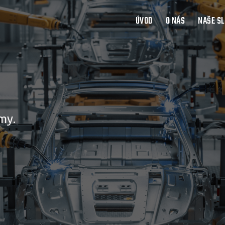
ÚVOD
O NÁS
NAŠE S
my.