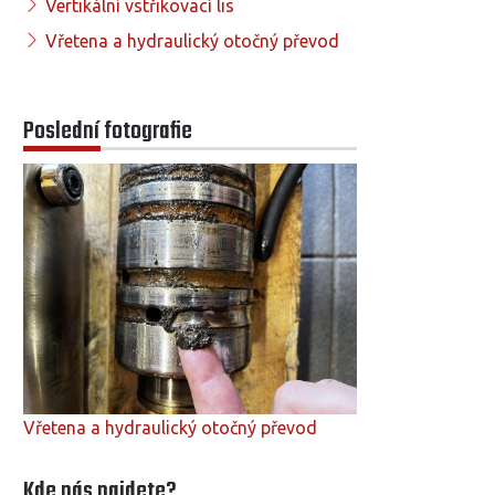
Vertikální vstřikovací lis
Vřetena a hydraulický otočný převod
Poslední fotografie
Vřetena a hydraulický otočný převod
Kde nás najdete?