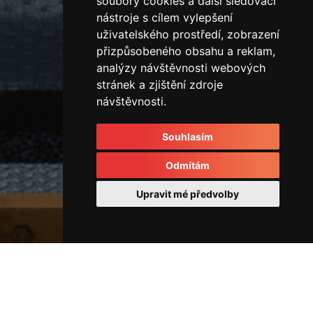
soubory cookies a další sledovací
nástroje s cílem vylepšení
uživatelského prostředí, zobrazení
přizpůsobeného obsahu a reklam,
analýzy návštěvnosti webových
stránek a zjištění zdroje
návštěvnosti.
Souhlasím
Odmítám
Upravit mé předvolby
Rozvodové kostky a rozvaděče
45097