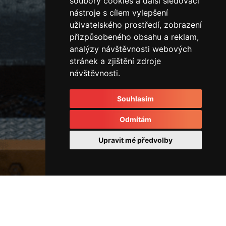
soubory cookies a další sledovací
nástroje s cílem vylepšení
uživatelského prostředí, zobrazení
přizpůsobeného obsahu a reklam,
analýzy návštěvnosti webových
stránek a zjištění zdroje
návštěvnosti.
Souhlasím
Odmítám
Upravit mé předvolby
Rozvodové kostky a rozvaděče
45098