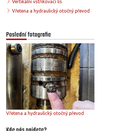
Vertikální vstřikovací lis
Vřetena a hydraulický otočný převod
Poslední fotografie
Vřetena a hydraulický otočný převod
Kde nás najdete?