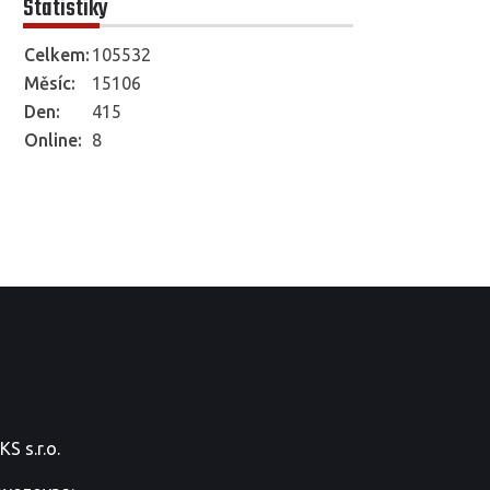
Statistiky
Celkem:
105532
Měsíc:
15106
Den:
415
Online:
8
S s.r.o.