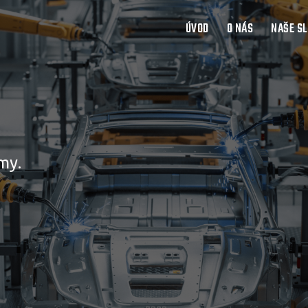
ÚVOD
O NÁS
NAŠE S
my.