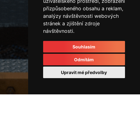
uživatelského prostředí, zobrazení
přizpůsobeného obsahu a reklam,
analýzy návštěvnosti webových
stránek a zjištění zdroje
návštěvnosti.
Souhlasím
Odmítám
Upravit mé předvolby
Rozvodové kostky a rozvaděče
IMG_3251