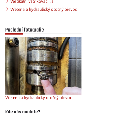
Vertikální vstřikovací lis
Vřetena a hydraulický otočný převod
Poslední fotografie
Vřetena a hydraulický otočný převod
Kde nás najdete?