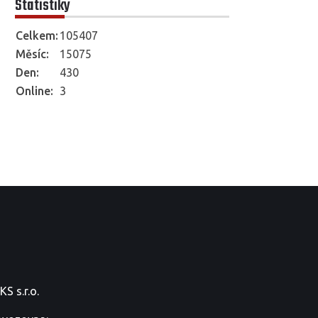
Statistiky
Celkem:
105407
Měsíc:
15075
Den:
430
Online:
3
S s.r.o.