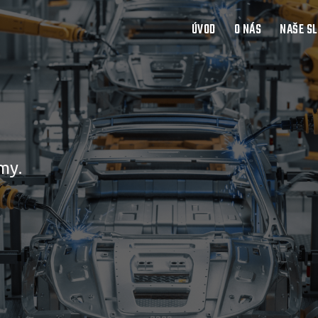
ÚVOD
O NÁS
NAŠE S
my.