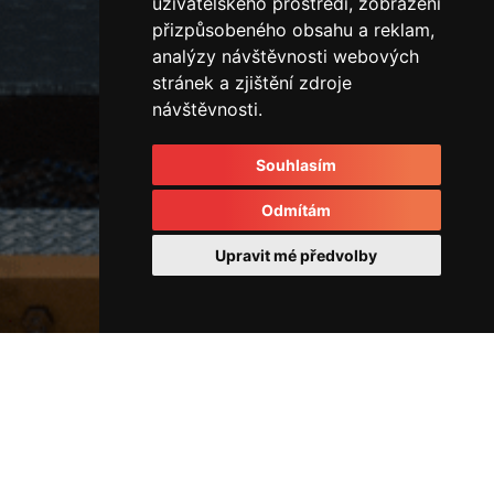
uživatelského prostředí, zobrazení
přizpůsobeného obsahu a reklam,
analýzy návštěvnosti webových
stránek a zjištění zdroje
návštěvnosti.
Souhlasím
Odmítám
Upravit mé předvolby
Rozvodové kostky a rozvaděče
IMG_3266