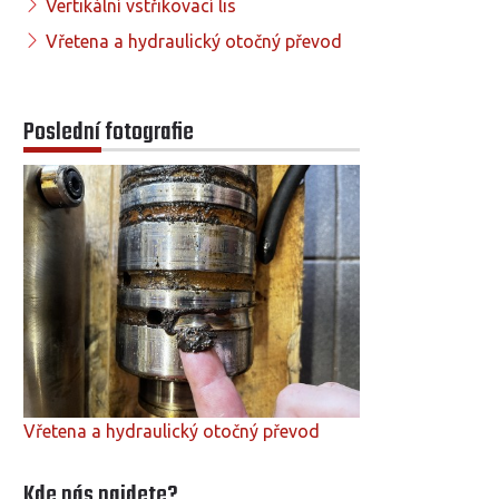
Vertikální vstřikovací lis
Vřetena a hydraulický otočný převod
Poslední fotografie
Vřetena a hydraulický otočný převod
Kde nás najdete?