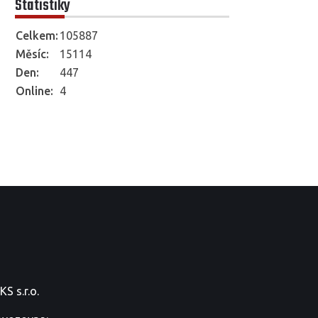
Statistiky
Celkem:
105887
Měsíc:
15114
Den:
447
Online:
4
S s.r.o.