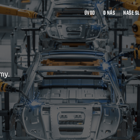
ÚVOD
O NÁS
NAŠE S
my.