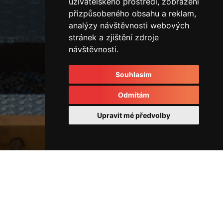
uživatelského prostředí, zobrazení
přizpůsobeného obsahu a reklam,
analýzy návštěvnosti webových
stránek a zjištění zdroje
návštěvnosti.
Souhlasím
Odmítám
Upravit mé předvolby
Rozvodové kostky a rozvaděče
IMG_3271