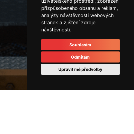
uživatelského prostředí, zobrazení
přizpůsobeného obsahu a reklam,
analýzy návštěvnosti webových
stránek a zjištění zdroje
návštěvnosti.
Souhlasím
Odmítám
Upravit mé předvolby
Rozvodové kostky a rozvaděče
IMG_3275