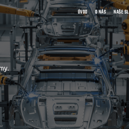
ÚVOD
O NÁS
NAŠE S
my.