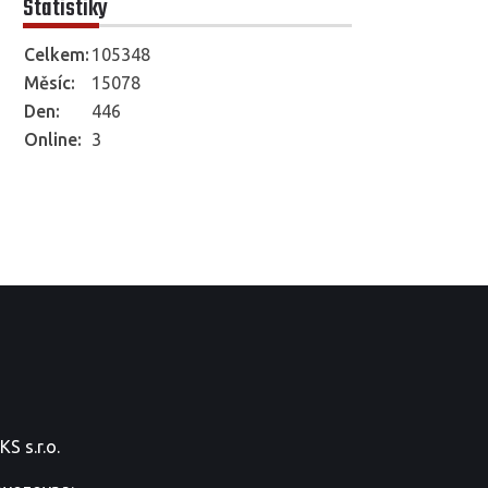
Statistiky
Celkem:
105348
Měsíc:
15078
Den:
446
Online:
3
S s.r.o.