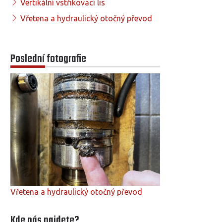
Vertikální vstřikovací lis
Vřetena a hydraulický otočný převod
Poslední fotografie
Vřetena a hydraulický otočný převod
Kde nás najdete?