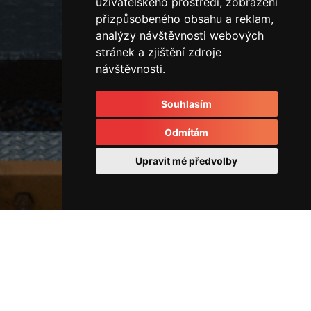
uživatelského prostředí, zobrazení
přizpůsobeného obsahu a reklam,
analýzy návštěvnosti webových
stránek a zjištění zdroje
návštěvnosti.
Souhlasím
Odmítám
Upravit mé předvolby
Rozvodové kostky a rozvaděče
IMG_3313