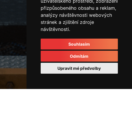
uživatelského prostředí, zobrazení
přizpůsobeného obsahu a reklam,
analýzy návštěvnosti webových
stránek a zjištění zdroje
návštěvnosti.
Souhlasím
Odmítám
Upravit mé předvolby
Rozvodové kostky a rozvaděče
IMG_4567