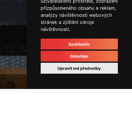
uživatelského prostředí, zobrazení
přizpůsobeného obsahu a reklam,
analýzy návštěvnosti webových
stránek a zjištění zdroje
návštěvnosti.
Souhlasím
Odmítám
Upravit mé předvolby
Vertikální vstřikovací lis
IMG_3539