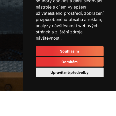
soubory cookies a další sledovací
nástroje s cílem vylepšení
uživatelského prostředí, zobrazení
přizpůsobeného obsahu a reklam,
analýzy návštěvnosti webových
stránek a zjištění zdroje
návštěvnosti.
Souhlasím
Odmítám
Upravit mé předvolby
Vřetena a hydraulický otočný
převod