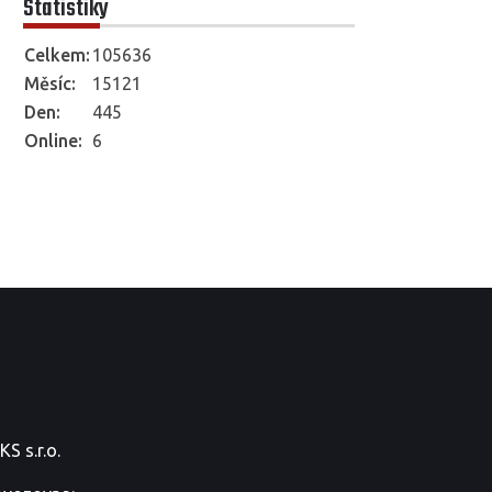
Statistiky
Celkem:
105636
Měsíc:
15121
Den:
445
Online:
6
S s.r.o.