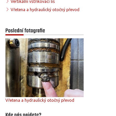
Vertikální vstřikovací lis
Vřetena a hydraulický otočný převod
Poslední fotografie
Vřetena a hydraulický otočný převod
Kde nás najdete?