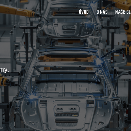
ÚVOD
O NÁS
NAŠE S
my.