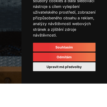
soubory cookies a další sledovací
nástroje s cílem vylepšení
uživatelského prostředí, zobrazení
přizpůsobeného obsahu a reklam,
analýzy návštěvnosti webových
stránek a zjištění zdroje
návštěvnosti.
Souhlasím
Odmítám
Upravit mé předvolby
Vřetena a hydraulický otočný
převod