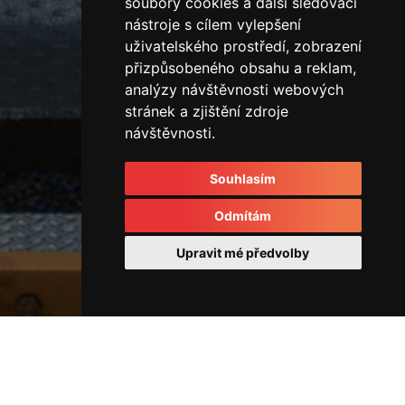
soubory cookies a další sledovací
nástroje s cílem vylepšení
uživatelského prostředí, zobrazení
přizpůsobeného obsahu a reklam,
analýzy návštěvnosti webových
stránek a zjištění zdroje
návštěvnosti.
Souhlasím
Odmítám
Upravit mé předvolby
Vřetena a hydraulický otočný
převod