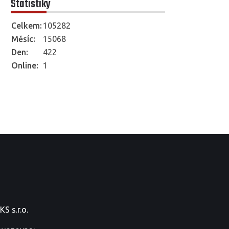
Statistiky
Celkem:
105282
Měsíc:
15068
Den:
422
Online:
1
S s.r.o.