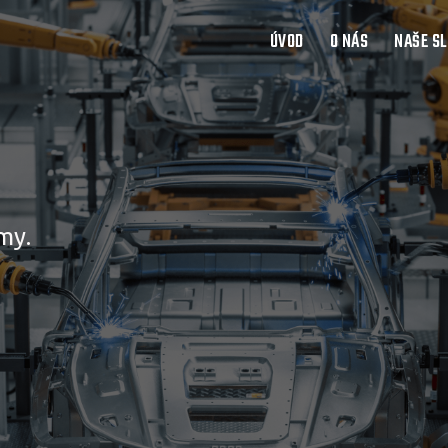
ÚVOD
O NÁS
NAŠE S
my.