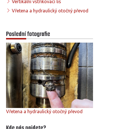
Vertikální vstřikovací lis
Vřetena a hydraulický otočný převod
Poslední fotografie
Vřetena a hydraulický otočný převod
Kde nás najdete?