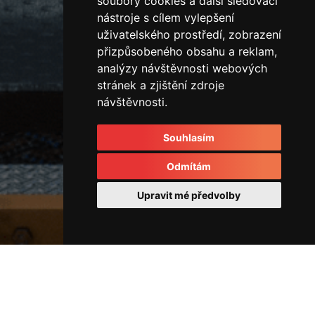
soubory cookies a další sledovací
nástroje s cílem vylepšení
uživatelského prostředí, zobrazení
přizpůsobeného obsahu a reklam,
analýzy návštěvnosti webových
stránek a zjištění zdroje
návštěvnosti.
Souhlasím
Odmítám
Upravit mé předvolby
Vertikální vstřikovací lis
45714