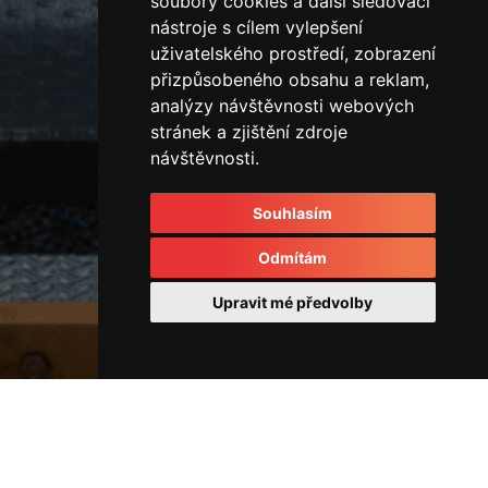
soubory cookies a další sledovací
nástroje s cílem vylepšení
uživatelského prostředí, zobrazení
přizpůsobeného obsahu a reklam,
analýzy návštěvnosti webových
stránek a zjištění zdroje
návštěvnosti.
Souhlasím
Odmítám
Upravit mé předvolby
Vertikální vstřikovací lis
45715