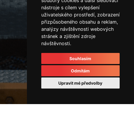
soubory cookies a další sledovací
nástroje s cílem vylepšení
uživatelského prostředí, zobrazení
přizpůsobeného obsahu a reklam,
analýzy návštěvnosti webových
stránek a zjištění zdroje
návštěvnosti.
Souhlasím
Odmítám
Upravit mé předvolby
Vertikální vstřikovací lis
45722