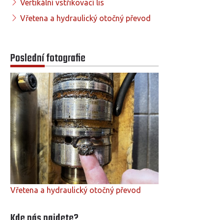
Vertikální vstřikovací lis
Vřetena a hydraulický otočný převod
Poslední fotografie
Vřetena a hydraulický otočný převod
Kde nás najdete?