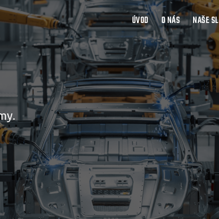
ÚVOD
O NÁS
NAŠE S
my.