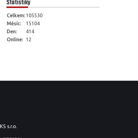
Statistiky
Celkem:
105530
Měsíc:
15104
Den:
414
Online:
12
S s.r.o.